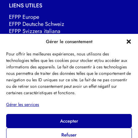
LIENS UTILES
EFPP Europe
EFPP Deutsche Schweiz
EFPP Svizzera italiana
Psychothérapie Psychanalytique
Gérer le consentement
ARPAG
Pour offrir les meilleures expériences, nous utilisons des
technologies telles que les cookies pour stocker et/ou accéder aux
DOCUMENTS
informations des appareils. Le fait de consentir à ces technologies
nous permettra de traiter des données telles que le comportement de
Statuts
navigation ou les ID uniques sur ce site. Le fait de ne pas consentir
Règlement section adultes
ou de retirer son consentement peut avoir un effet négatif sur
Règlement section enfants et adolescents
certaines caractéristiques et fonctions.
Annexe règlement
Gérer les services
Argumentaire
Accepter
Refuser