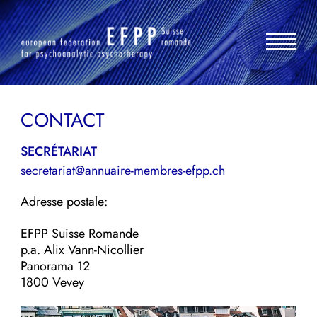
Aller
au
contenu
CONTACT
SECRÉTARIAT
secretariat@annuaire-membres-efpp.ch
Adresse postale:
EFPP Suisse Romande
p.a. Alix Vann-Nicollier
Panorama 12
1800 Vevey